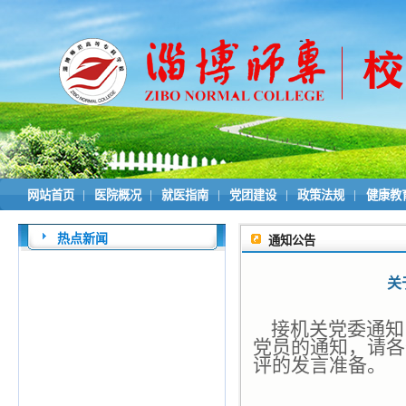
|
|
|
|
|
网站首页
医院概况
就医指南
党团建设
政策法规
健康教
热点新闻
通知公告
关
接机关党委通知
党员的通知，请各
评的发言准备。