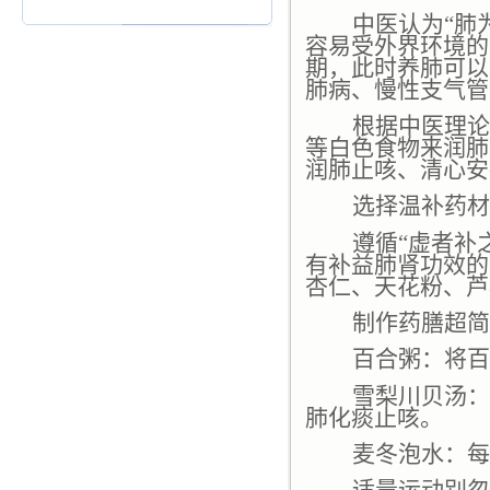
中医认为“肺
容易受外界环境的
期，此时养肺可以
肺病、慢性支气管
根据中医理论
等白色食物来润肺
润肺止咳、清心安
选择温补药材
遵循“虚者补
有补益肺肾功效的
杏仁、天花粉、芦
制作药膳超简
百合粥：将百
雪梨川贝汤：
肺化痰止咳。
麦冬泡水：每