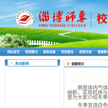
|
|
|
|
|
网站首页
医院概况
就医指南
党团建设
政策法规
健康教
热点新闻
保健常识
肺是体内气体
纳新，实现机体与
里为大家介绍冬季
冬季宜选白色